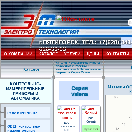
г.ПЯТИГОРСК, ТЕЛ.: +7(928) 341-
016-96-33
О КОМПАНИИ
КАТАЛОГ
УСЛУГИ
ЦЕНЫ
КОНТАКТЫ
Каталог
>
Электротехническая
продукция
>
Розетки и
Каталог
выключатели
>
Выключатели
Legrand
> Серия Valena
КОНТРОЛЬНО-
Магазин ОО
Серия
ИЗМЕРИТЕЛЬНЫЕ
К
ПРИБОРЫ И
Valena
АВТОМАТИКА
Реле KIPPRIBOR
цвет -
белый
цвет -
ОВЕН контрольно-
слоновая
цена по
кость
измерительные