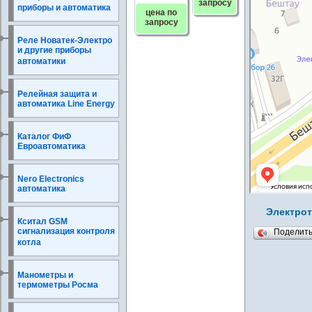
запросу
приборы и автоматика
цена по
запросу
Реле Новатек-Электро
и другие приборы
автоматики
Релейная защита и
автоматика Line Energy
Каталог ФиФ
Евроавтоматика
Nero Electronics
автоматика
Электрот
Кситал GSM
сигнализация контроля
Поделит
котла
Манометры и
термометры Росма