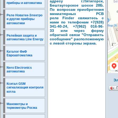
адресу г.Пятигорск,
приборы и автоматика
Бештаугорское шоссе 28Б.
По вопросам приобретения
миниатюрных PCB
Реле Новатек-Электро
реле
Finder свяжитесь с
и другие приборы
нами по телефонам +7(928)
автоматики
341-40-24, +7(962) 016-96-
33 или через форму
обратной связи "Отправить
Релейная защита и
сообщение" расположенную
автоматика Line Energy
с левой стороны экрана.
Каталог ФиФ
Евроавтоматика
Nero Electronics
автоматика
Эл
Кситал GSM
сигнализация контроля
котла
Манометры и
термометры Росма