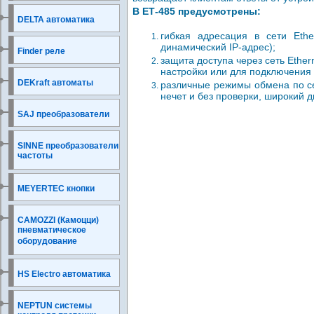
В ЕТ-485 предусмотрены:
DELTA автоматика
гибкая адресация в сети Ethe
динамический IP-адрес);
Finder реле
защита доступа через сеть Ether
настройки или для подключения 
DEKraft автоматы
различные режимы обмена по се
нечет и без проверки, широкий 
SAJ преобразователи
SINNE преобразователи
частоты
MEYERTEC кнопки
CAMOZZI (Камоцци)
пневматическое
оборудование
HS Electro автоматика
NEPTUN системы