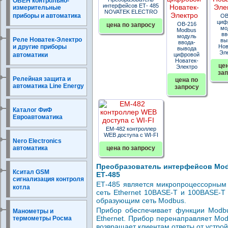
ОВЕН контрольно-
интерфейсов ЕТ- 485
измерительные
NOVATEK ELECTRO
приборы и автоматика
OB
циф
OB-216
цена по запросу
мо
Modbus
вв
модуль
Реле Новатек-Электро
вы
ввода-
и другие приборы
Нов
вывода
Эл
автоматики
цифровой
Новатек-
це
Электро
за
Релейная защита и
цена по
автоматика Line Energy
запросу
Каталог ФиФ
Евроавтоматика
ЕМ-482 контроллер
WEB доступа с WI-FI
Nero Electronics
автоматика
цена по запросу
Преобразователь интерфейсов Modb
Кситал GSM
ЕТ-485
сигнализация контроля
ЕТ-485 является микропроцессорным 
котла
сеть Ethernet 10BASE-T и 100BASE-
образующим сеть Modbus.
Прибор обеспечивает функции Modbu
Манометры и
Ethernet. Прибор перенаправляет Mod
термометры Росма
возвращает клиентам ответы от устрой