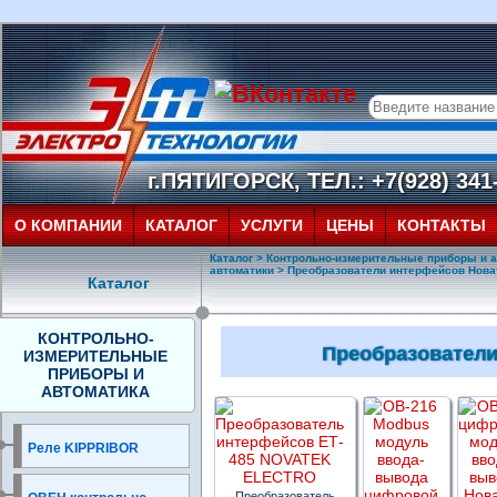
г.ПЯТИГОРСК, ТЕЛ.: +7(928) 341-
О КОМПАНИИ
КАТАЛОГ
УСЛУГИ
ЦЕНЫ
КОНТАКТЫ
Каталог
>
Контрольно-измерительные приборы и а
автоматики
> Преобразователи интерфейсов Нова
Каталог
КОНТРОЛЬНО-
Преобразователи
ИЗМЕРИТЕЛЬНЫЕ
ПРИБОРЫ И
АВТОМАТИКА
Реле KIPPRIBOR
Преобразователь