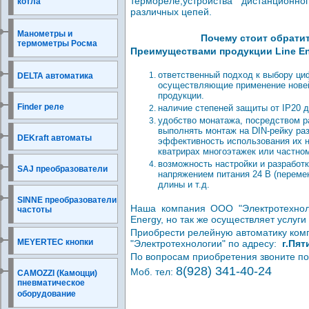
термореле,устройства дистанционн
котла
различных цепей.
Манометры и
Почему стоит обратит
термометры Росма
Преимуществами продукции Line En
ответственный подход к выбору ц
DELTA автоматика
осуществляющие применение новейш
продукции.
Finder реле
наличие степеней защиты от IP20 
удобство монатажа, посредством р
выполнять монтаж на DIN-рейку раз
DEKraft автоматы
эффективность использования их н
кватрирах многоэтажек или частном
возможность настройки и разработк
SAJ преобразователи
напряжением питания 24 В (переме
длины и т.д.
SINNE преобразователи
Наша компания ООО "Электротехноло
частоты
Energy, но так же осуществляет услуг
Приобрести релейную автоматику комп
MEYERTEC кнопки
"Электротехнологии" по адресу:
г.Пят
По вопросам приобретения звоните п
8(928) 341-40-24
Моб. тел:
CAMOZZI (Камоцци)
пневматическое
оборудование