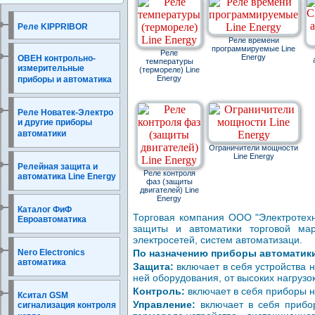
Реле KIPPRIBOR
Реле времени
программируемые Line
Реле
Energy
ОВЕН контрольно-
температуры
измерительные
(термореле) Line
Energy
приборы и автоматика
Реле Новатек-Электро
и другие приборы
автоматики
Ограничители мощности
Line Energy
Релейная защита и
Реле контроля
автоматика Line Energy
фаз (защиты
двигателей) Line
Energy
Каталог ФиФ
Торговая компания ООО "Электротехн
Евроавтоматика
защиты и автоматики торговой ма
электросетей, систем автоматизаци.
Nero Electronics
По назначению приборы автоматик
автоматика
Защита:
включает в себя устройства 
ней оборудования, от высоких нагрузо
Контроль:
включает в себя приборы н
Кситал GSM
Управление:
включает в себя прибор
сигнализация контроля