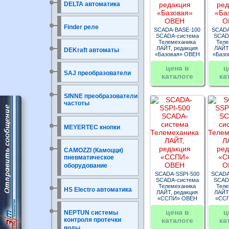
DELTA автоматика
Finder реле
SCADA-BASE-100
SCADA
SCADA-система
SCAD
Телемеханика
Теле
ЛАЙТ, редакция
ЛАЙТ,
DEKraft автоматы
«Базовая» ОВЕН
«Базо
цена в
ц
SAJ преобразователи
каталоге
ка
SINNE преобразователи
частоты
MEYERTEC кнопки
CAMOZZI (Камоцци)
пневматическое
оборудование
SCADA-SSPI-500
SCADA
SCADA-система
SCAD
Телемеханика
Теле
HS Electro автоматика
ЛАЙТ, редакция
ЛАЙТ,
«ССПИ» ОВЕН
«СС
цена в
ц
NEPTUN системы
контроля протечки
каталоге
ка
воды