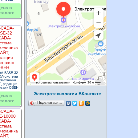
цена в
талоге
A-BASE-32
A-система
емеханика
, редакция
овая» ОВЕН
Электротехнологии ВКонтакте
цена в
талоге
Поделиться…