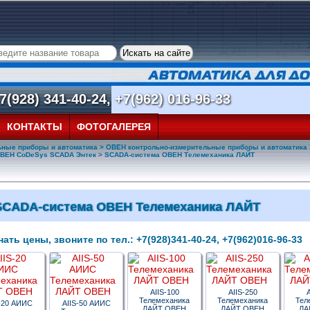
(928) 341-40-24, +7(962) 016-96-33
КОНТАКТЫ
ФОТОГАЛЕРЕЯ
ьные приборы и автоматика
>
ОВЕН контрольно-измерительные приборы и автоматика
ОВЕН CoDeSys SCADA Энтек
> SCADA-система ОВЕН Телемеханика ЛАЙТ
SCADA-система ОВЕН Телемеханика ЛАЙТ
ать цены, звоните по тел.: +7(928)341-40-24, +7(962)016-96-33
AIIS-100
AIIS-250
A
Телемеханика
Телемеханика
Тел
-20 АИИС
AIIS-50 АИИС
ЛАЙТ ОВЕН
ЛАЙТ ОВЕН
ЛА