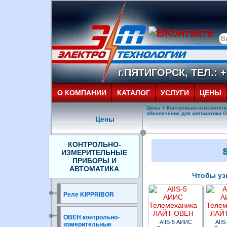
г.ПЯТИГОРСК, ТЕЛ.: +7
О КОМПАНИИ
КАТАЛОГ
УСЛУГИ
ЦЕНЫ
Цены
>
Контрольно-измерител
обеспечение для автоматики 
Цены
КОНТРОЛЬНО-
ИЗМЕРИТЕЛЬНЫЕ
ПРИБОРЫ И
АВТОМАТИКА
Чтобы узн
Реле KIPPRIBOR
ОВЕН контрольно-
AIIS-5 АИИС
AIIS
измерительные