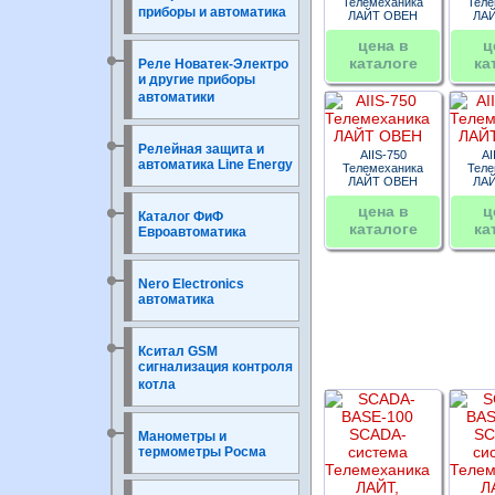
Телемеханика
Теле
приборы и автоматика
ЛАЙТ ОВЕН
ЛА
цена в
ц
каталоге
ка
Реле Новатек-Электро
и другие приборы
автоматики
Релейная защита и
AIIS-750
AI
автоматика Line Energy
Телемеханика
Теле
ЛАЙТ ОВЕН
ЛА
цена в
ц
Каталог ФиФ
каталоге
ка
Евроавтоматика
Nero Electronics
автоматика
Кситал GSM
сигнализация контроля
котла
Манометры и
термометры Росма