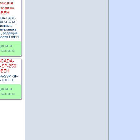
DA-BASE-
00 SCADA-
система
емеханика
, редакция
овая» ОВЕН
цена в
талоге
A-SSPI-SP-
50 ОВЕН
цена в
талоге