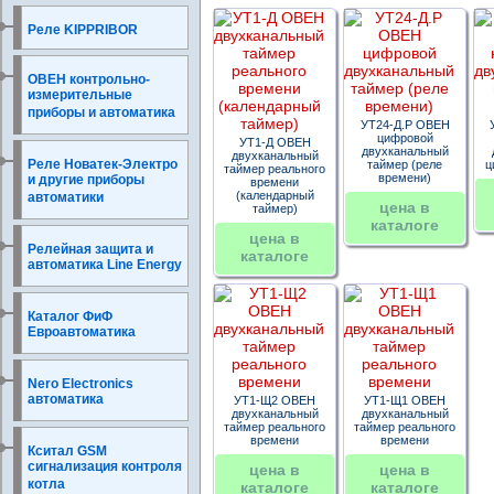
Реле KIPPRIBOR
ОВЕН контрольно-
измерительные
приборы и автоматика
УТ24-Д.Р ОВЕН
цифровой
УТ1-Д ОВЕН
двухканальный
двухканальный
Реле Новатек-Электро
таймер (реле
ц
таймер реального
времени)
и другие приборы
времени
(календарный
автоматики
цена в
таймер)
каталоге
цена в
Релейная защита и
каталоге
автоматика Line Energy
Каталог ФиФ
Евроавтоматика
Nero Electronics
автоматика
УТ1-Щ2 ОВЕН
УТ1-Щ1 ОВЕН
двухканальный
двухканальный
таймер реального
таймер реального
времени
времени
Кситал GSM
сигнализация контроля
цена в
цена в
котла
каталоге
каталоге