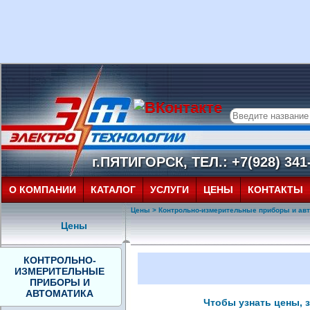
г.ПЯТИГОРСК, ТЕЛ.: +7(928) 341-
О КОМПАНИИ
КАТАЛОГ
УСЛУГИ
ЦЕНЫ
КОНТАКТЫ
Цены
>
Контрольно-измерительные приборы и ав
Цены
КОНТРОЛЬНО-
ИЗМЕРИТЕЛЬНЫЕ
ПРИБОРЫ И
АВТОМАТИКА
Чтобы узнать цены, зв