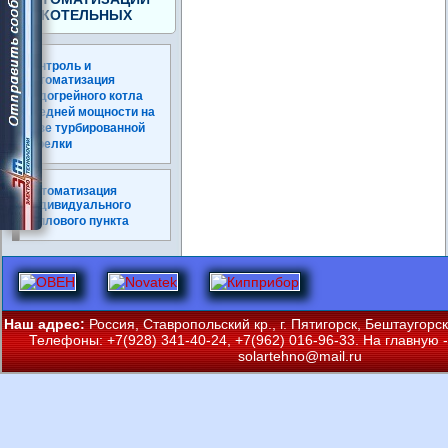
КОТЕЛЬНЫХ
Контроль и
автоматизация
водогрейного котла
средней мощности на
базе турбированной
горелки
Автоматизация
индивидуального
теплового пункта
Наш адрес:
Россия, Ставропольский кр., г. Пятигорск, Бештаугорс
Телефоны: +7(928) 341-40-24, +7(962) 016-96-33. На главную -
solartehno@mail.ru