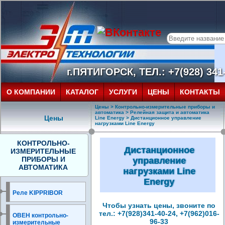
г.ПЯТИГОРСК, ТЕЛ.: +7(928) 341-
О КОМПАНИИ
КАТАЛОГ
УСЛУГИ
ЦЕНЫ
КОНТАКТЫ
Цены
>
Контрольно-измерительные приборы и
автоматика
>
Релейная защита и автоматика
Цены
Line Energy
> Дистанционное управление
нагрузками Line Energy
КОНТРОЛЬНО-
Дистанционное
ИЗМЕРИТЕЛЬНЫЕ
ПРИБОРЫ И
управление
АВТОМАТИКА
нагрузками Line
Energy
Реле KIPPRIBOR
Чтобы узнать цены, звоните по
тел.: +7(928)341-40-24, +7(962)016-
ОВЕН контрольно-
96-33
измерительные