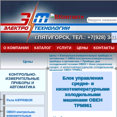
г.ПЯТИГОРСК, ТЕЛ.: +7(928) 341-
О КОМПАНИИ
КАТАЛОГ
УСЛУГИ
ЦЕНЫ
КОНТАКТЫ
Цены
>
Контрольно-измерительные приборы и
автоматика
>
ОВЕН контрольно-измерительные
Цены
приборы и автоматика
>
Приборы для
холодильной техники ОВЕН
> Блок управления
средне- и низкотемпературными холодильными
машинами ОВЕН ТРМ961
КОНТРОЛЬНО-
Блок управления
ИЗМЕРИТЕЛЬНЫЕ
ПРИБОРЫ И
средне- и
АВТОМАТИКА
низкотемпературными
холодильными
машинами ОВЕН
Реле KIPPRIBOR
ТРМ961
ОВЕН контрольно-
измерительные