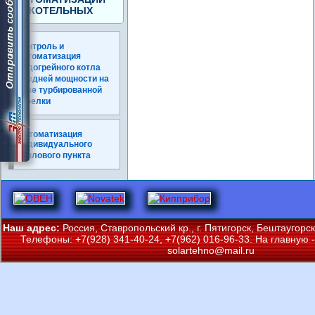
КОТЕЛЬНЫХ
Контроль и
автоматизация
водогрейного котла
средней мощности на
базе турбированной
горелки
Автоматизация
индивидуального
теплового пункта
Наш адрес:
Россия, Ставропольский кр., г. Пятигорск, Бештаугорс
Телефоны: +7(928) 341-40-24, +7(962) 016-96-33. На главную -
solartehno@mail.ru