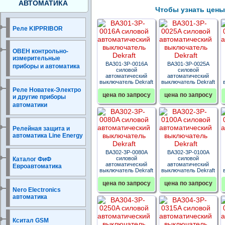
АВТОМАТИКА
Чтобы узнать цены, 
Реле KIPPRIBOR
ОВЕН контрольно-
измерительные
ВА301-3P-0016A
ВА301-3P-0025A
приборы и автоматика
силовой
силовой
автоматический
автоматический
выключатель Dekraft
выключатель Dekraft
Реле Новатек-Электро
цена по запросу
цена по запросу
и другие приборы
автоматики
Релейная защита и
автоматика Line Energy
ВА302-3P-0080A
ВА302-3P-0100A
силовой
силовой
Каталог ФиФ
автоматический
автоматический
Евроавтоматика
выключатель Dekraft
выключатель Dekraft
цена по запросу
цена по запросу
Nero Electronics
автоматика
Кситал GSM