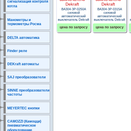
сигнализация контроля
котла
ВА304-3P-0250A
ВА304-3P-0315A
силовой
силовой
автоматический
автоматический
Манометры и
выключатель Dekraft
выключатель Dekraft
термометры Росма
цена по запросу
цена по запросу
DELTA автоматика
Finder реле
DEKraft автоматы
SAJ преобразователи
SINNE преобразователи
частоты
MEYERTEC кнопки
CAMOZZI (Камоцци)
пневматическое
оборудование