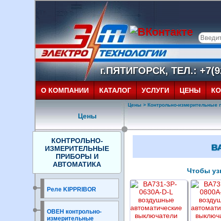
г.ПЯТИГОРСК, ТЕЛ.: +7(92
О КОМПАНИИ
КАТАЛОГ
УСЛУГИ
ЦЕНЫ
КО
Цены
>
Контрольно-измерительные 
Цены
КОНТРОЛЬНО-
ВА
ИЗМЕРИТЕЛЬНЫЕ
ПРИБОРЫ И
АВТОМАТИКА
Чтобы узн
Реле KIPPRIBOR
ОВЕН контрольно-
измерительные