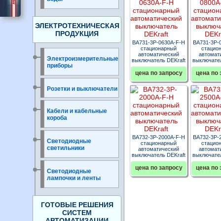
ЭЛЕКТРОТЕХНИЧЕСКАЯ
ПРОДУКЦИЯ
ВА731-3P-0630A-F-H
ВА731-3P-
стационарный
стацио
автоматический
автомат
Электроизмерительные
выключатель DEKraft
выключател
приборы
цена по запросу
цена по 
Розетки и выключатели
Кабели и кабельные
короба
ВА732-3P-2000A-F-H
ВА732-3P-
Светодиодные
стационарный
стацио
светильники
автоматический
автомат
выключатель DEKraft
выключател
цена по запросу
цена по 
Светодиодные
лампочки и ленты
ГОТОВЫЕ РЕШЕНИЯ
СИСТЕМ
АВТОМАТИЗАЦИИ