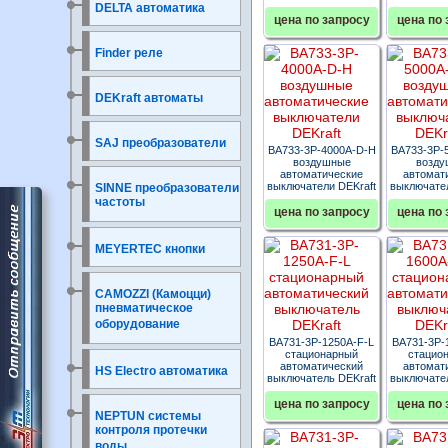
DELTA автоматика
цена по запросу
цена по 
Finder реле
DEKraft автоматы
SAJ преобразователи
ВА733-3P-4000A-D-H
ВА733-3P-
воздушные
возду
автоматические
автомат
выключатели DEKraft
выключател
SINNE преобразователи
частоты
цена по запросу
цена по 
MEYERTEC кнопки
CAMOZZI (Камоцци)
пневматическое
оборудование
ВА731-3P-1250A-F-L
ВА731-3P-
стационарный
стацио
автоматический
автомат
HS Electro автоматика
выключатель DEKraft
выключател
цена по запросу
цена по 
NEPTUN системы
контроля протечки
воды