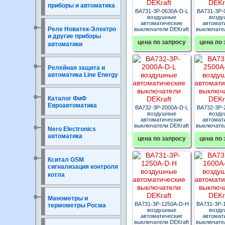
приборы и автоматика
ВА731-3P-0630A-D-L
ВА731-3P-
воздушные
возду
автоматические
автомат
Реле Новатек-Электро
выключатели DEKraft
выключател
и другие приборы
цена по запросу
цена по 
автоматики
Релейная защита и
автоматика Line Energy
Каталог ФиФ
Евроавтоматика
ВА732-3P-2000A-D-L
ВА732-3P-
воздушные
возду
автоматические
автомат
выключатели DEKraft
выключател
Nero Electronics
автоматика
цена по запросу
цена по 
Кситал GSM
сигнализация контроля
котла
Манометры и
ВА731-3P-1250A-D-H
ВА731-3P-
термометры Росма
воздушные
возду
автоматические
автомат
выключатели DEKraft
выключател