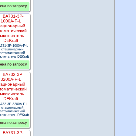
ена по запросу
731-3P-1000A-F-L
стационарный
автоматический
ключатель DEKraft
ена по запросу
732-3P-3200A-F-L
стационарный
автоматический
ключатель DEKraft
ена по запросу