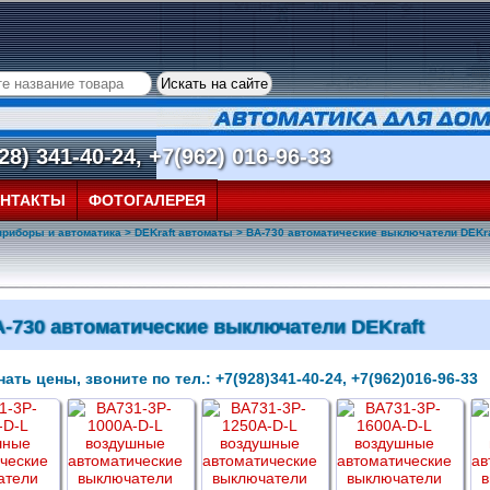
8) 341-40-24, +7(962) 016-96-33
НТАКТЫ
ФОТОГАЛЕРЕЯ
приборы и автоматика
>
DEKraft автоматы
> ВА-730 автоматические выключатели DEKra
-730 автоматические выключатели DEKraft
ать цены, звоните по тел.: +7(928)341-40-24, +7(962)016-96-33