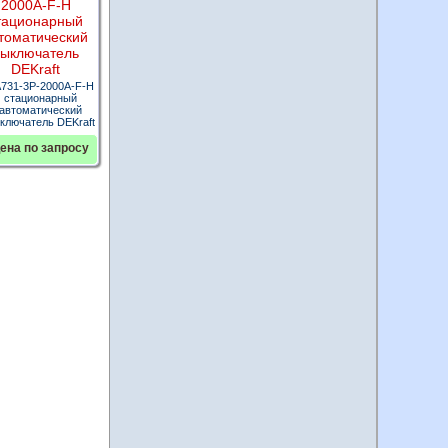
731-3P-2000A-F-H
стационарный
автоматический
ключатель DEKraft
ена по запросу